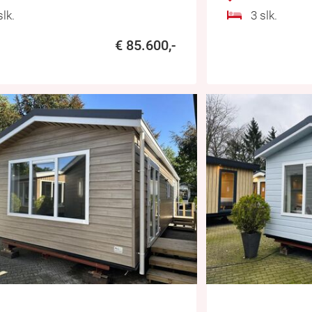
lk.
3 slk.
€ 85.600,-