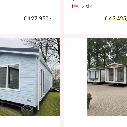
2 slk.
€ 127.950,-
€ 45.495