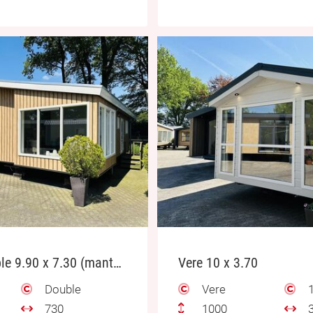
Sunhouse Double 9.90 x 7.30 (mantelzorg)
Vere 10 x 3.70
Double
Vere
1
730
1000
3