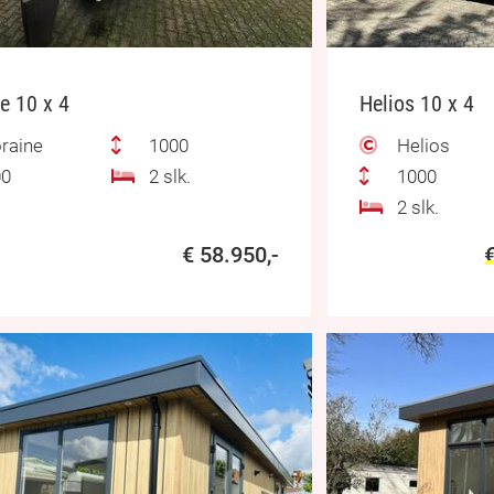
e 10 x 4
Helios 10 x 4
raine
1000
Helios
0
2 slk.
1000
2 slk.
€ 58.950,-