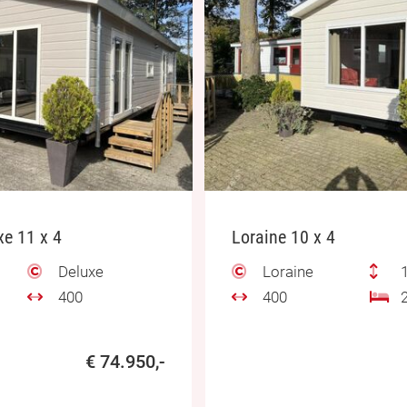
e 11 x 4
Loraine 10 x 4
Deluxe
Loraine
1
400
400
2
€ 74.950,-