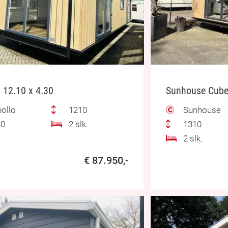
 12.10 x 4.30
Sunhouse Cube 
ollo
1210
Sunhouse
0
2 slk.
1310
2 slk.
€ 87.950,-