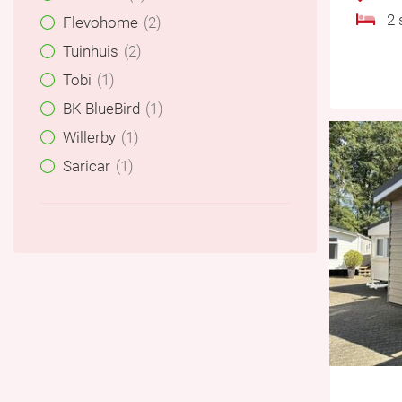
2 s
Flevohome
2
Tuinhuis
2
Tobi
1
BK BlueBird
1
Willerby
1
Saricar
1