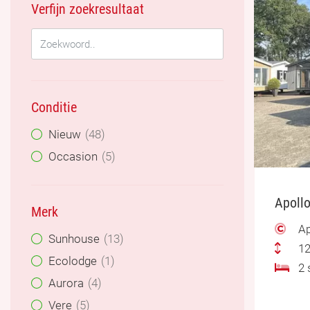
Verfijn zoekresultaat
Conditie
Nieuw
48
Occasion
5
Apollo
Merk
Ap
Sunhouse
13
12
Ecolodge
1
2 s
Aurora
4
Vere
5