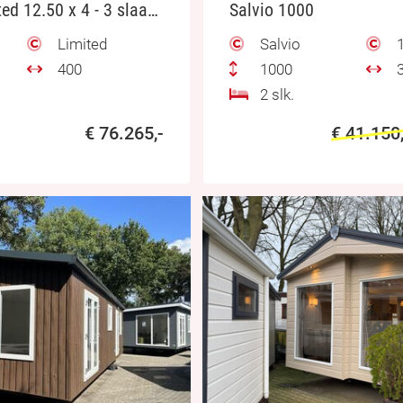
Sunhouse Limited 12.50 x 4 - 3 slaapkamers
Salvio 1000
Limited
Salvio
1
400
1000
3
2 slk.
€ 76.265,-
€ 41.150