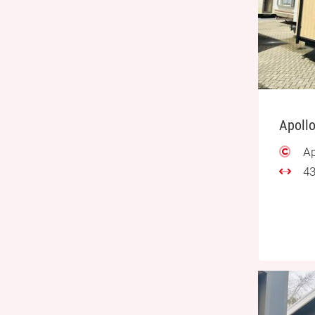
Apollo
Ap
43