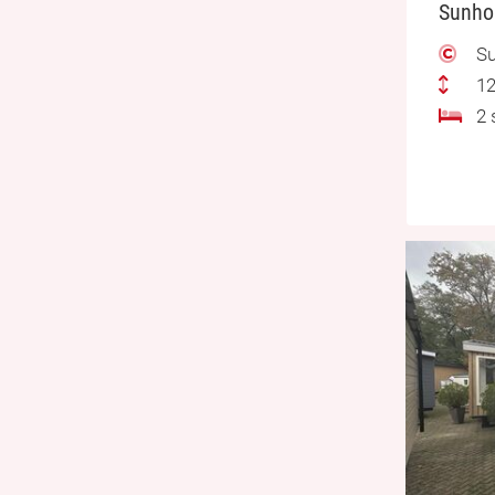
Su
12
2 s