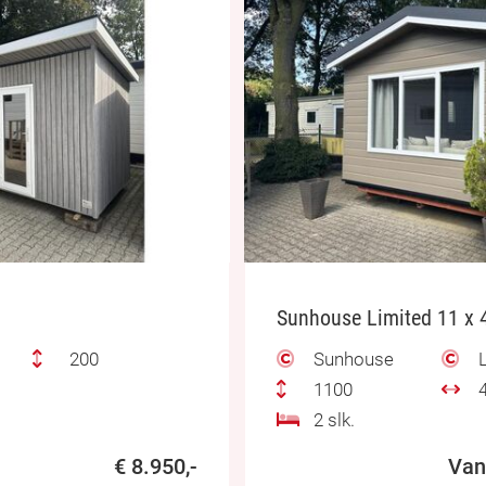
Sunhouse Limited 11 x 
200
Sunhouse
L
1100
4
2 slk.
€ 8.950,-
Van