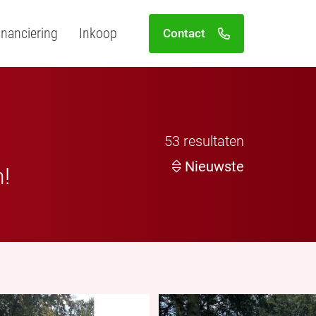
inanciering
Inkoop
Contact
53
resultaten
Nieuwste
n!