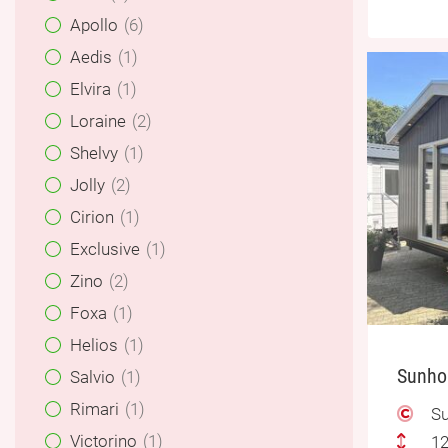
Apollo
6
Aedis
1
Elvira
1
Loraine
2
Shelvy
1
Jolly
2
Cirion
1
Exclusive
1
Zino
2
Foxa
1
Helios
1
Sunhou
Salvio
1
Rimari
1
Su
Victorino
1
12