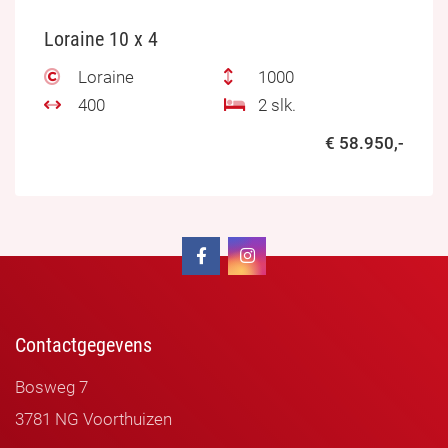
Loraine 10 x 4
Loraine
1000
400
2 slk.
€ 58.950,-
Contactgegevens
Bosweg 7
3781 NG Voorthuizen