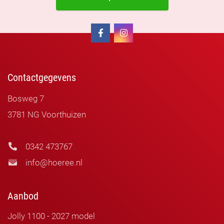
helpen bij het zoeken naar een geschikte
with how everything went. I highly
staanplaats. Samen vinden we vast en zeker
recommend Hoere!
de ideale camping waar u tot in lengte van
jaren van uw nieuw verworven bezit kunt
Contactgegevens
genieten.
Bosweg 7
3781 NG Voorthuizen
0342 473767
info@hoeree.nl
Aanbod
Jolly 1100 - 2027 model