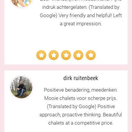
indruk achtergelaten. (Translated by
hoogste eisen (ER WORDT NIET BEZUINIGD
Google) Very friendly and helpful! Left
OP DE KWALITEIT.) Dat betekend voor u niet
a great impression.
alleen dat u een kwalitatief hoogwaardig
chalet koopt, maar dat u ook mag rekenen
op uitgebreide service en garantie. Zodat u
zorgeloos kunt genieten van uw chalet!
dirk ruitenbeek
Naast de productie van uw chalet kunnen wij
Positieve benadering, meedenken.
tevens andere zaken uit handen nemen.
Mooie chalets voor scherpe prijs.
Denk hierbij aan het transport, plaatsen,
(Translated by Google) Positive
stellen en aansluiten van uw chalet maar
approach, proactive thinking. Beautiful
chalets at a competitive price.
ook aan bijvoorbeeld graafwerkzaamheden