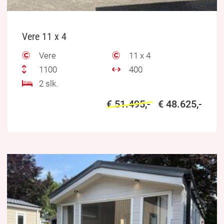
Vere 11 x 4
Vere
11 x 4
1100
400
2 slk.
€ 51.495,-
€ 48.625,-