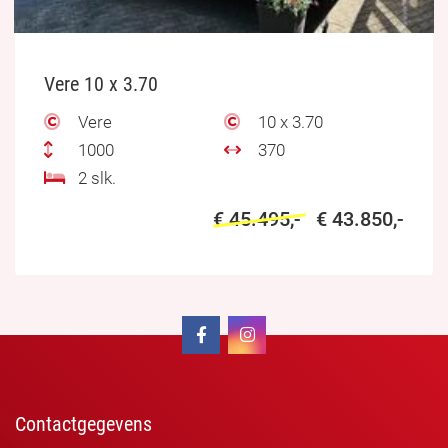
Vere 10 x 3.70
Vere
10 x 3.70
1000
370
2 slk.
€ 45.495,-
€ 43.850,-
Contactgegevens