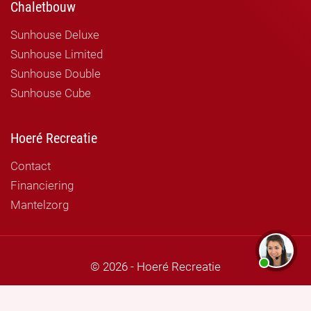
Chaletbouw
Sunhouse Deluxe
Sunhouse Limited
Sunhouse Double
Sunhouse Cube
Hoeré Recreatie
Contact
Financiering
Mantelzorg
© 2026 - Hoeré Recreatie
Bel
03
Professionele website op maat