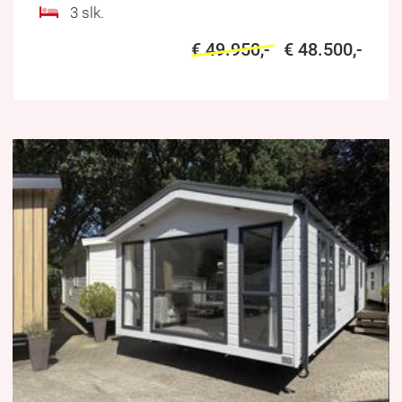
3 slk.
€ 49.950,-
€ 48.500,-