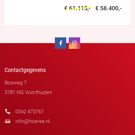
€ 61.115,-
€ 58.400,-
Contactgegevens
Bosweg 7
3781 NG Voorthuizen
0342 473767
info@hoeree.nl