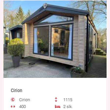
Cirion
Cirion
1115
400
2 slk.