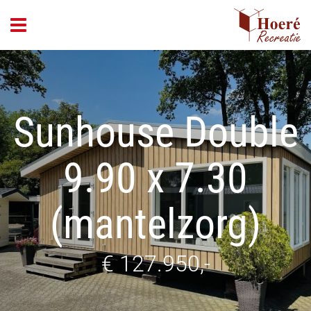
header_open_menu
Sunhouse Double
9.90 x 7.30
(mantelzorg)
€ 127.950,-