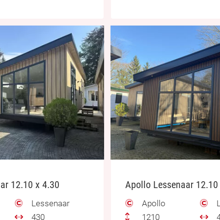
ar 12.10 x 4.30
Apollo Lessenaar 12.10 
Lessenaar
Apollo
L
430
1210
4