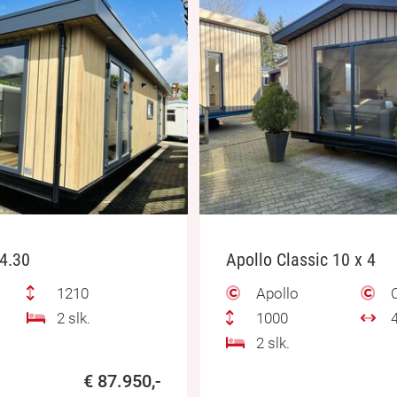
 4.30
Apollo Classic 10 x 4
1210
Apollo
C
2 slk.
1000
4
2 slk.
€ 87.950,-