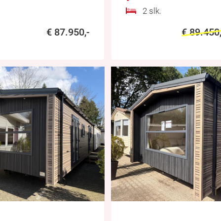
2 slk.
€ 87.950,-
€ 89.450