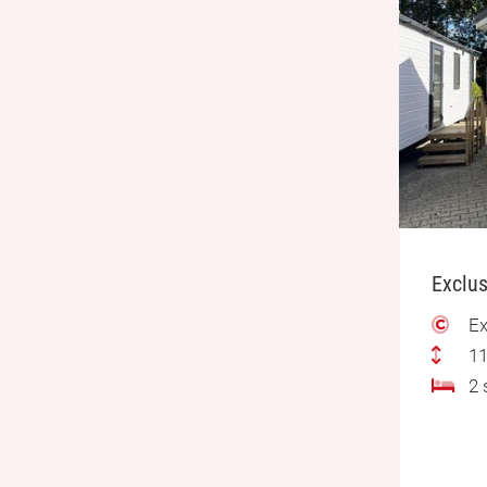
Exclus
Ex
11
2 s