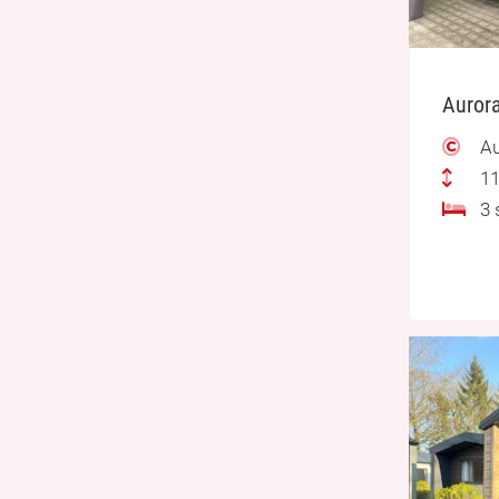
Aurora
Au
11
3 s