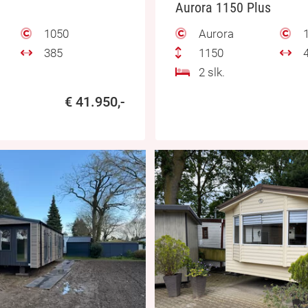
Aurora 1150 Plus
1050
Aurora
1
385
1150
4
2 slk.
€ 41.950,-