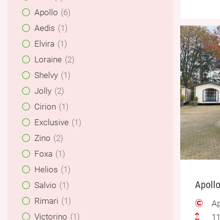
Apollo
6
Aedis
1
Elvira
1
Loraine
2
Shelvy
1
Jolly
2
Cirion
1
Exclusive
1
Zino
2
Foxa
1
Helios
1
Apollo
Salvio
1
Rimari
1
Ap
Victorino
1
11