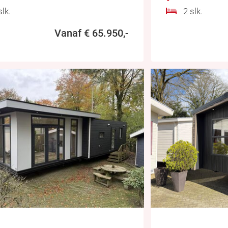
lk.
2 slk.
Vanaf € 65.950,-