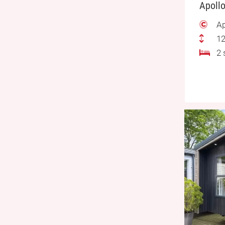
Apollo
Ap
12
2 s