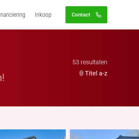
inanciering
Inkoop
Contact
53
resultaten
Titel a-z
n!