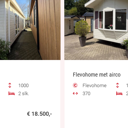
Flevohome met airco
1000
Flevohome
1
2 slk.
370
2
€ 18.500,-