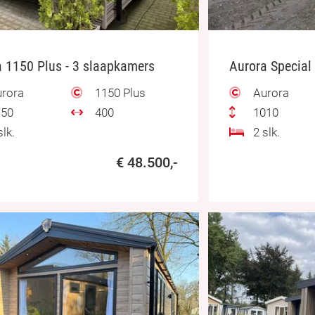
 1150 Plus - 3 slaapkamers
Aurora Special
rora
1150 Plus
Aurora
50
400
1010
lk.
2 slk.
€ 48.500,-