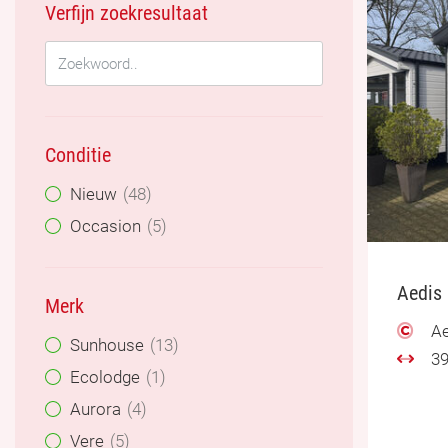
Verfijn zoekresultaat
Conditie
Nieuw
48
Occasion
5
Aedis 
Merk
Ae
Sunhouse
13
39
Ecolodge
1
Aurora
4
Vere
5