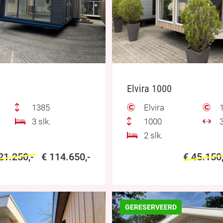
Elvira 1000
1385
Elvira
1
3 slk.
1000
3
2 slk.
21.250,-
€ 114.650,-
€ 45.150
GERESERVEERD