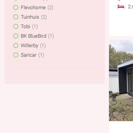
2 s
Flevohome
2
Tuinhuis
2
Tobi
1
BK BlueBird
1
Willerby
1
Saricar
1