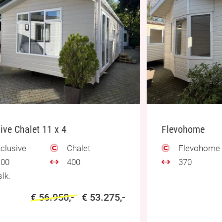
ive Chalet 11 x 4
Flevohome
clusive
Chalet
Flevohome
00
400
370
lk.
€ 56.950,-
€ 53.275,-