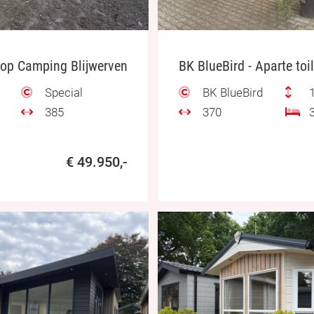
 op Camping Blijwerven
BK BlueBird - Aparte toi
Special
BK BlueBird
1
385
370
3
€ 49.950,-