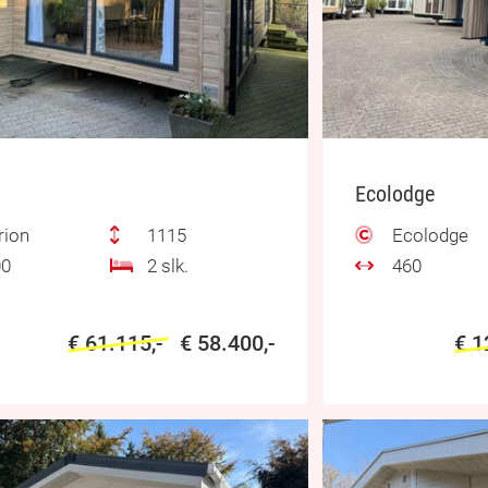
Ecolodge
rion
1115
Ecolodge
0
2 slk.
460
€ 61.115,-
€ 58.400,-
€ 1