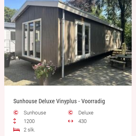
Sunhouse Deluxe Vinyplus - Voorradig
Sunhouse
Deluxe
1200
430
2 slk.