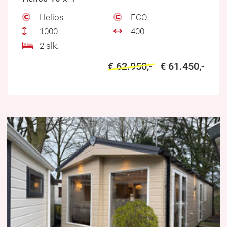
Helios
ECO
1000
400
2 slk.
€ 62.950,-
€ 61.450,-