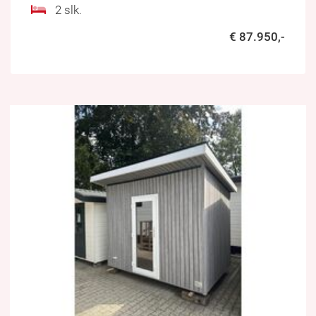
2 slk.
€ 87.950,-