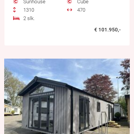
Sunhouse
Cube
1310
470
2 slk.
€ 101.950,-