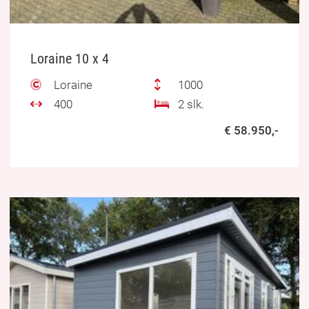
Loraine 10 x 4
Loraine
1000
400
2 slk.
€ 58.950,-