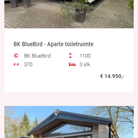
BK BlueBird - Aparte toiletruimte
BK BlueBird
1100
370
3 slk.
€ 14.950,-