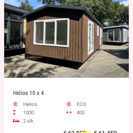
Helios 10 x 4
Helios
ECO
1000
400
2 slk.
€ 62.950,-
€ 61.450,-