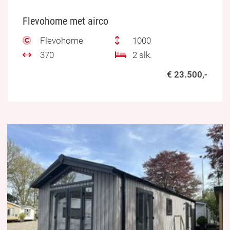
Flevohome met airco
Flevohome
1000
370
2 slk.
€ 23.500,-