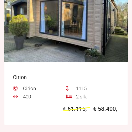
Cirion
Cirion
1115
400
2 slk.
€ 61.115,-
€ 58.400,-