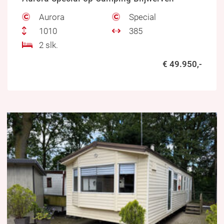
Aurora
Special
1010
385
2 slk.
€ 49.950,-