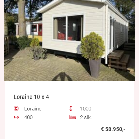
Loraine 10 x 4
Loraine
1000
400
2 slk.
€ 58.950,-