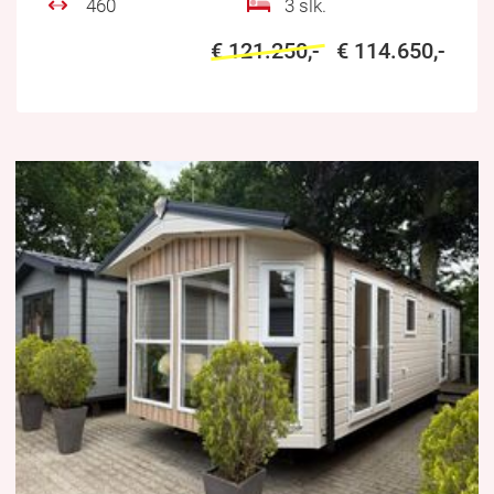
460
3 slk.
€ 121.250,-
€ 114.650,-