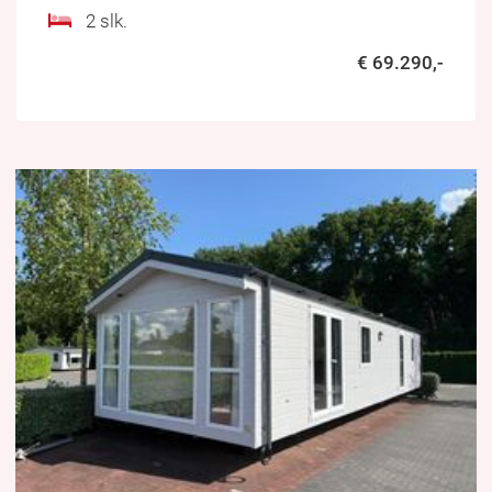
2 slk.
€ 69.290,-