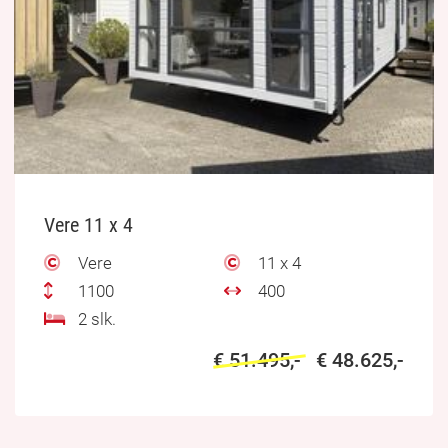
Vere 11 x 4
Vere
11 x 4
1100
400
2 slk.
€ 51.495,-
€ 48.625,-