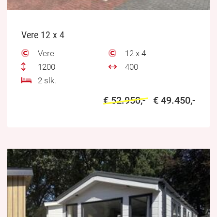
Vere 12 x 4
Vere
12 x 4
1200
400
2 slk.
€ 52.950,-
€ 49.450,-