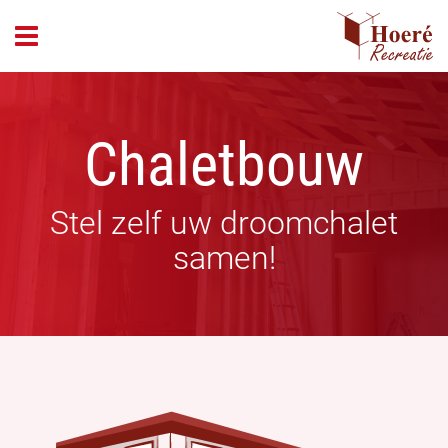
header_open_menu
Chaletbouw
Stel zelf uw droomchalet
samen!