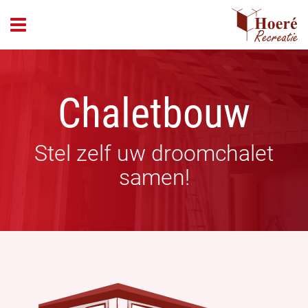
header_open_menu
Chaletbouw
Stel zelf uw droomchalet
samen!