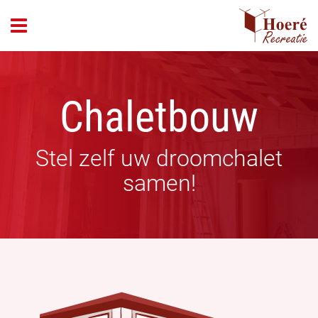
header_open_menu
Chaletbouw
Stel zelf uw droomchalet
samen!