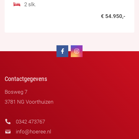
2 slk.
€ 54.950,-
Contactgegevens
Bosweg 7
3781 NG Voorthuizen
0342 473767
info@hoeree.nl