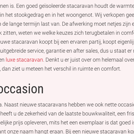
nnen is. Een goed geïsoleerde stacaravan houdt de warmte bin
 in het stookgedrag en in het woongenot. Wij verkopen g
 de lange termijn last van. De afwerking moet netjes zijn 
k zitten, weten we welke keuzes zich terugbetalen in comfor
ieuwe stacaravan koopt bij een ervaren partij, koopt eigenl
s uitgebreide service, garantie en after sales, dus u staat er
een
luxe stacaravan
. Denkt u er juist over om helemaal ove
, dan ziet u meteen het verschil in ruimte en comfort.
 occasion
ima. Naast nieuwe stacaravans hebben we ook nette occasion
n heeft u de zekerheid van de laatste bouwkwaliteit, een fri
lijke prijs opleveren, mits het een exemplaar is dat goed
ant onze naam hangt eraan. Bij een nieuwe stacaravan kope