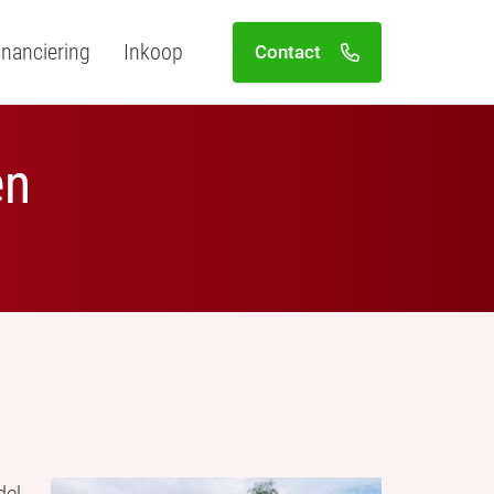
inanciering
Inkoop
Contact
en
el.