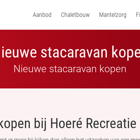
Aanbod
Chaletbouw
Mantelzorg
F
ieuwe stacaravan kop
Nieuwe stacaravan kopen
open bij Hoeré Recreatie
omt er meer bij kijken dan alleen het uitzoeken van een mod