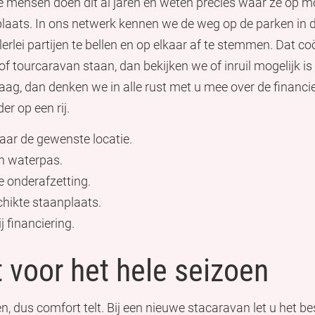
ze mensen doen dit al jaren en weten precies waar ze op mo
laats. In ons netwerk kennen we de weg op de parken in 
erlei partijen te bellen en op elkaar af te stemmen. Dat coö
tourcaravan staan, dan bekijken we of inruil mogelijk is t
n vraag, dan denken we in alle rust met u mee over de finan
er op een rij.
ar de gewenste locatie.
en waterpas.
 onderafzetting.
chikte staanplaats.
j financiering.
t voor het hele seizoen
 dus comfort telt. Bij een nieuwe stacaravan let u het bes