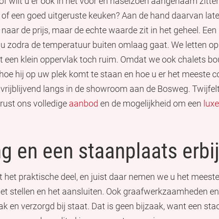
 of wilt u er ook in het voor en naseizoen aangenaam zitte
 of een goed uitgeruste keuken? Aan de hand daarvan lat
t naar de prijs, maar de echte waarde zit in het geheel. Ee
u zodra de temperatuur buiten omlaag gaat. We letten op 
 een klein oppervlak toch ruim. Omdat we ook chalets bou
e hij op uw plek komt te staan en hoe u er het meeste com
n vrijblijvend langs in de showroom aan de Bosweg. Twijfe
erust ons volledige
aanbod
en de mogelijkheid om een
lux
ng en een staanplaats erbi
 het praktische deel, en juist daar nemen we u het mees
, het stellen en het aansluiten. Ook graafwerkzaamheden e
ak en verzorgd bij staat. Dat is geen bijzaak, want een sta