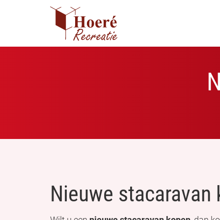
N
Nieuwe stacaravan k
Wilt u een
nieuwe stacaravan kopen
, dan k