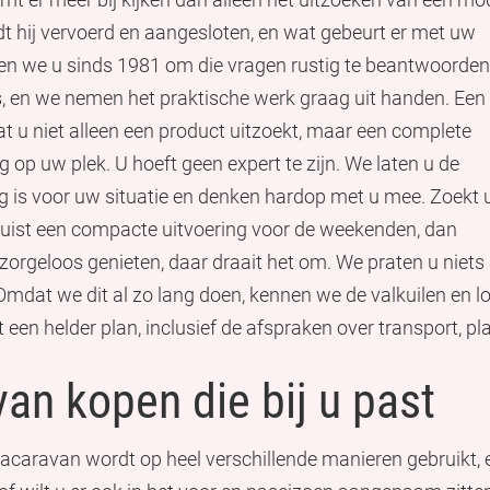
t hij vervoerd en aangesloten, en wat gebeurt er met uw
pen we u sinds 1981 om die vragen rustig te beantwoorde
 en we nemen het praktische werk graag uit handen. Een
t u niet alleen een product uitzoekt, maar een complete
g op uw plek. U hoeft geen expert te zijn. We laten u de
g is voor uw situatie en denken hardop met u mee. Zoekt u
f juist een compacte uitvoering voor de weekenden, dan
rgeloos genieten, daar draait het om. We praten u niets 
 Omdat we dit al zo lang doen, kennen we de valkuilen en 
en helder plan, inclusief de afspraken over transport, pla
an kopen die bij u past
tacaravan wordt op heel verschillende manieren gebruikt, e