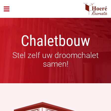
header_open_menu
Chaletbouw
Stel zelf uw droomchalet
samen!