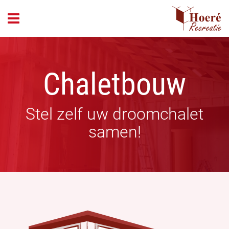
header_open_menu
Chaletbouw
Stel zelf uw droomchalet
samen!