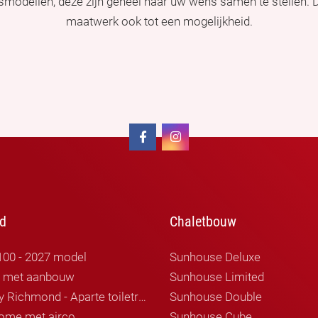
ismodellen, deze zijn geheel naar uw wens samen te stellen.
maatwerk ook tot een mogelijkheid.
d
Chaletbouw
100 - 2027 model
Sunhouse Deluxe
r met aanbouw
Sunhouse Limited
Willerby Richmond - Aparte toiletruimte
Sunhouse Double
ome met airco
Sunhouse Cube