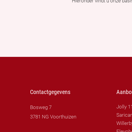
Hieronder vindt u onze bas
Contactgegevens
Aanbo
Jolly 1
Bosweg 7
Sarica
3781 NG Voorthuizen
Flevoh