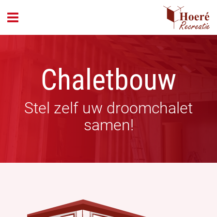
header_open_menu
Chaletbouw
Stel zelf uw droomchalet
samen!