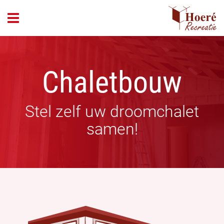
header_open_menu
Chaletbouw
Stel zelf uw droomchalet
samen!