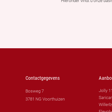
Hieronder vindt u onze bas
Contactgegevens
Aanbo
Jolly 1
Bosweg 7
Sarica
3781 NG Voorthuizen
Flevoh