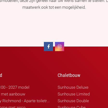
ismodellen, deze zijn geheel naar uw wens samen te stellen.
maatwerk ook tot een mogelijkheid.
d
Chaletbouw
100 - 2027 model
Sunhouse Deluxe
r met aanbouw
Sunhouse Limited
Willerby Richmond - Aparte toiletruimte
Sunhouse Double
ome met airco
Sunhouse Cube