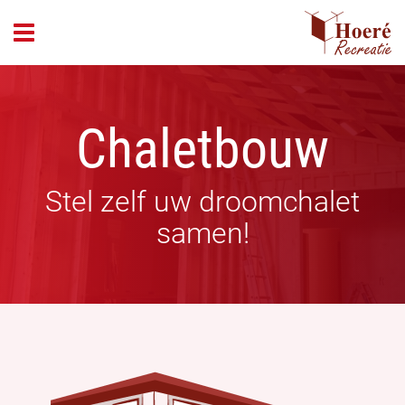
header_open_menu
Chaletbouw
Stel zelf uw droomchalet
samen!