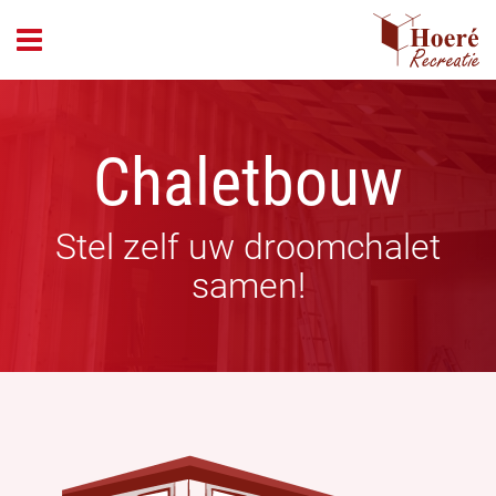
header_open_menu
Chaletbouw
Stel zelf uw droomchalet
samen!