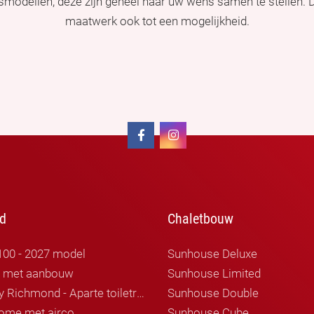
ismodellen, deze zijn geheel naar uw wens samen te stellen.
maatwerk ook tot een mogelijkheid.
d
Chaletbouw
100 - 2027 model
Sunhouse Deluxe
r met aanbouw
Sunhouse Limited
Willerby Richmond - Aparte toiletruimte
Sunhouse Double
ome met airco
Sunhouse Cube