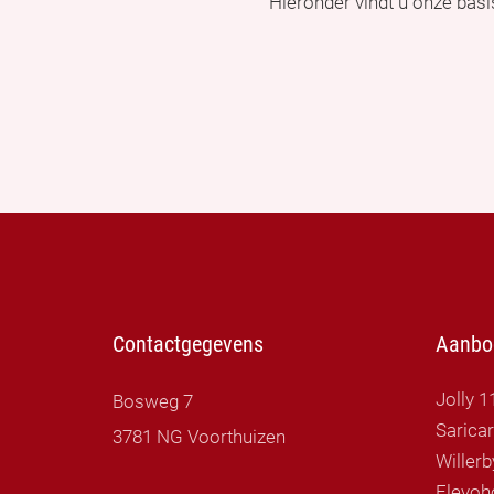
Hieronder vindt u onze bas
Contactgegevens
Aanbo
Jolly 1
Bosweg 7
Sarica
3781 NG Voorthuizen
Flevoh