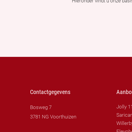
Hieronder vindt u onze bas
Contactgegevens
Aanbo
Jolly 1
Bosweg 7
Sarica
3781 NG Voorthuizen
Flevoh