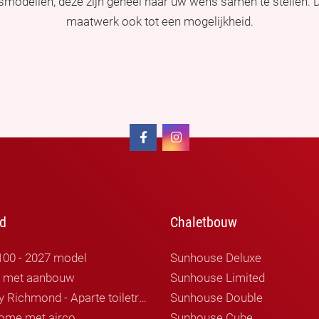
ismodellen, deze zijn geheel naar uw wens samen te stellen.
maatwerk ook tot een mogelijkheid.
d
Chaletbouw
100 - 2027 model
Sunhouse Deluxe
r met aanbouw
Sunhouse Limited
Willerby Richmond - Aparte toiletruimte
Sunhouse Double
ome met airco
Sunhouse Cube