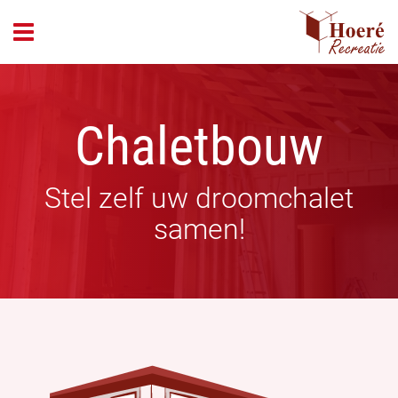
header_open_menu
Chaletbouw
Stel zelf uw droomchalet
samen!