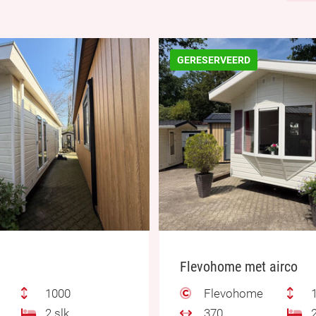
GERESERVEERD
Flevohome met airco
1000
Flevohome
1
2 slk.
370
2