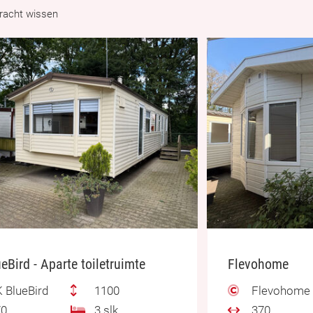
racht wissen
eBird - Aparte toiletruimte
Flevohome
 BlueBird
1100
Flevohome
0
3 slk.
370