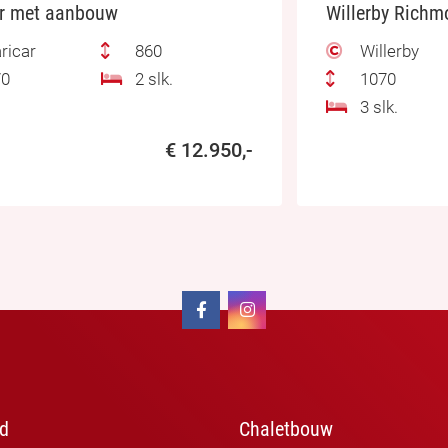
ar met aanbouw
ricar
860
Willerby
0
2 slk.
1070
3 slk.
€ 12.950,-
d
Chaletbouw