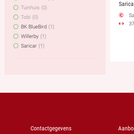
Saric
Tuinhuis
0
Sa
Tobi
0
37
BK BlueBird
1
Willerby
1
Saricar
1
Contactgegevens
Aanbo