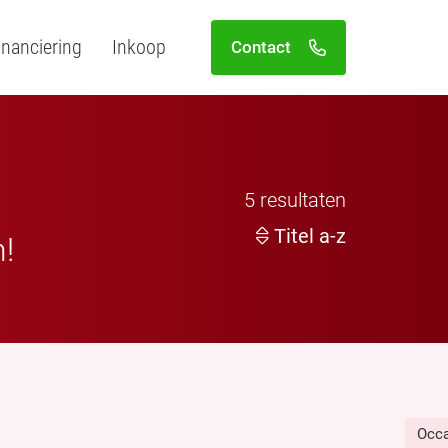
inanciering
Inkoop
Contact
5
resultaten
Titel a-z
n!
Occ