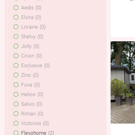
Aedis
0
Elvira
0
Loraine
0
Shelvy
0
Jolly
0
Cirion
0
Exclusive
0
Zino
0
Foxa
0
Helios
0
Salvio
0
Rimari
0
Victorino
0
Flevohome
2