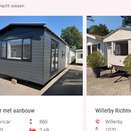
racht wissen
ar met aanbouw
ricar
860
Willerby
0
2 slk.
1070