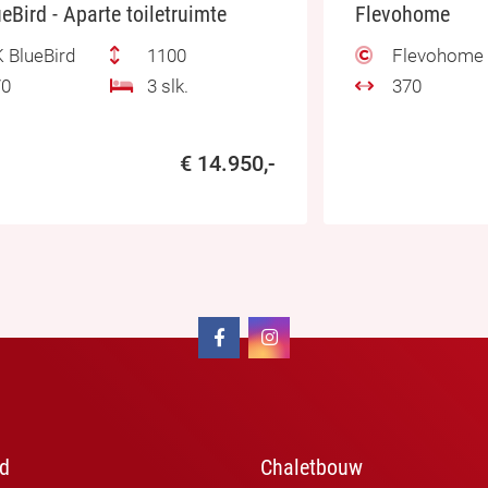
eBird - Aparte toiletruimte
Flevohome
 BlueBird
1100
Flevohome
0
3 slk.
370
€ 14.950,-
d
Chaletbouw