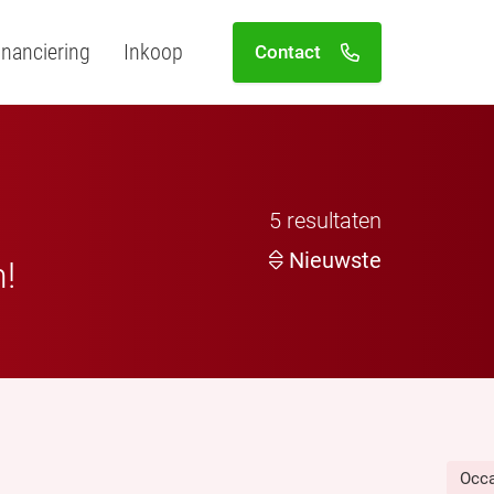
inanciering
Inkoop
Contact
5
resultaten
Nieuwste
n!
Occ