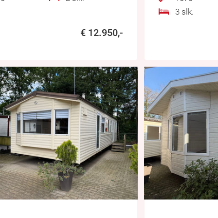
3 slk.
€ 12.950,-