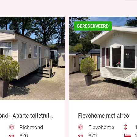
GERESERVEERD
Willerby Richmond - Aparte toiletruimte
Flevohome met airco
Richmond
Flevohome
1
370
370
2