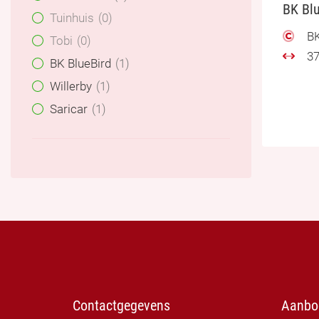
BK Blu
Tuinhuis
0
BK
Tobi
0
37
BK BlueBird
1
Willerby
1
Saricar
1
Contactgegevens
Aanbo