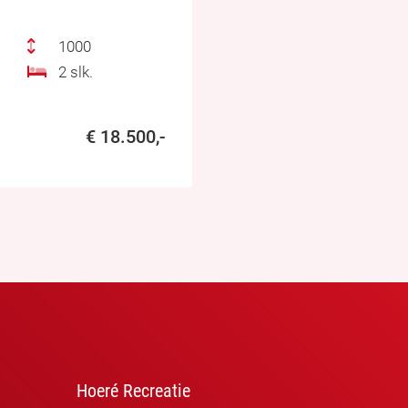
1000
2 slk.
€ 18.500,-
Hoeré Recreatie