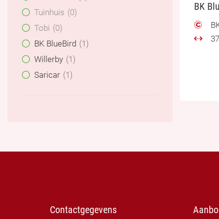
BK Blu
Tuinhuis
0
BK
Tobi
0
37
BK BlueBird
1
Willerby
1
Saricar
1
Contactgegevens
Aanbo