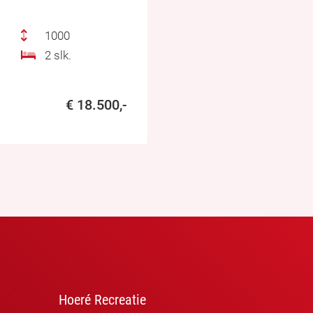
1000
2 slk.
€ 18.500,-
Hoeré Recreatie