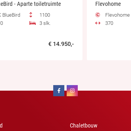
eBird - Aparte toiletruimte
Flevohome
 BlueBird
1100
Flevohome
0
3 slk.
370
€ 14.950,-
d
Chaletbouw