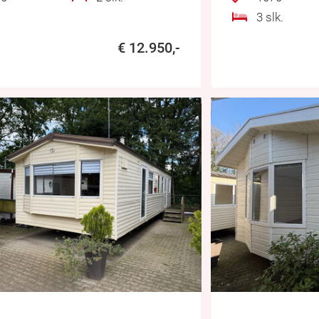
3 slk.
€ 12.950,-