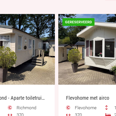
GERESERVEERD
Willerby Richmond - Aparte toiletruimte
Flevohome met airco
Richmond
Flevohome
1
370
370
2