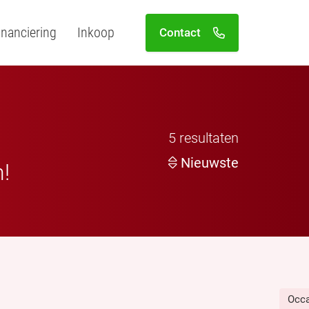
inanciering
Inkoop
Contact
5
resultaten
Nieuwste
n!
Occ