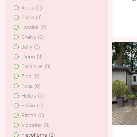
Aedis
0
Elvira
0
Loraine
0
Shelvy
0
Jolly
0
Cirion
0
Exclusive
0
Zino
0
Foxa
0
Helios
0
Salvio
0
Rimari
0
Victorino
0
Flevohome
2