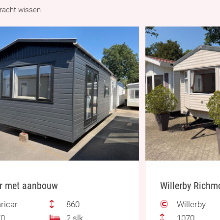
racht wissen
ar met aanbouw
ricar
860
Willerby
0
2 slk.
1070